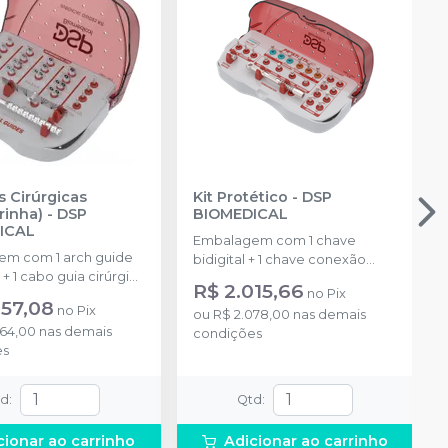
s Cirúrgicas
Kit Protético
-
DSP
rinha)
-
DSP
BIOMEDICAL
ICAL
Embalagem com 1 chave
m com 1 arch guide
bidigital + 1 chave conexão
+ 1 cabo guia cirúrgica
catraca curta HEX. 0.9 + 1 chave
R$ 2.015,66
no
Pix
deirinhas de medidas
conexão catraca longa HEX. 0.9
457,08
no
Pix
+ 4 paralelizadores
ou
R$ 2.078,00
nas demais
+ 1 chave conexão catraca
564,00
nas demais
dos 2.0/3.0 e 1 estojo.
condições
curta HEX. 1.2 + 1 chave conexão
es
catraca longa HEX. 1.2 + 1 chave
conexão catraca curta QUAD.
1.3 + 1 chave conexão catraca
td
:
Qtd
:
longa QUAD. 1.3 + 1 chave
conexão contra ângulo média
cionar ao carrinho
Adicionar ao carrinho