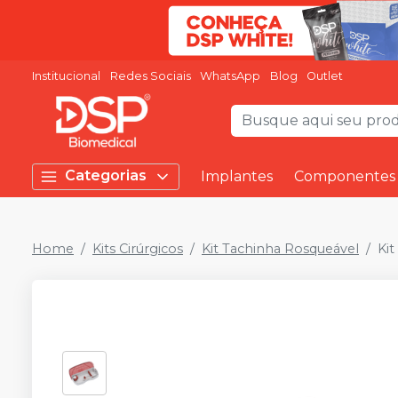
Institucional
Redes Sociais
WhatsApp
Blog
Outlet
Categorias
Implantes
Componentes
Home
Kits Cirúrgicos
Kit Tachinha Rosqueável
Ki