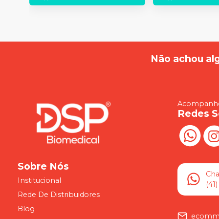
Não achou al
Acompanhe
Redes S
Sobre Nós
Ch
Institucional
(41
Rede De Distribuidores
Blog
ecomme