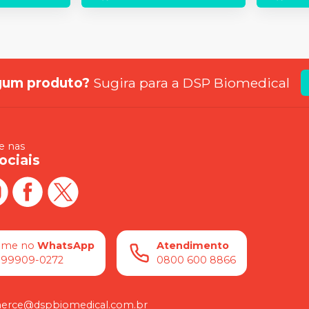
gum produto?
Sugira para a
DSP Biomedical
 nas
ociais
ame no
WhatsApp
Atendimento
) 99909-0272
0800 600 8866
rce@dspbiomedical.com.br