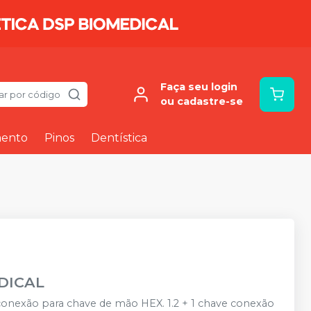
Faça seu login
ar por código
ou cadastre-se
mento
Pinos
Dentística
DICAL
onexão para chave de mão HEX. 1.2 + 1 chave conexão