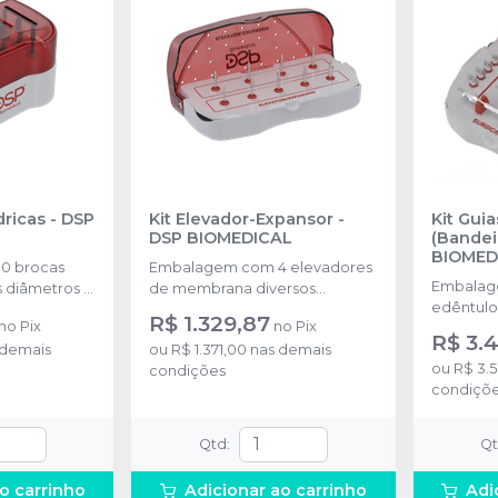
dricas
-
DSP
Kit Elevador-Expansor
-
Kit Guia
DSP BIOMEDICAL
(Bandei
BIOMED
0 brocas
Embalagem com 4 elevadores
Embalage
os diâmetros +
de membrana diversos
edêntulo 
3.0 + 1 broca
diâmetros + 5 expansores
R$ 1.329,87
no
Pix
no
Pix
+ 17 ban
stojo.
ósseos diversos diâmetros + 1
R$ 3.
 demais
ou
R$ 1.371,00
nas demais
variadas 
cabo ângulado + 1 cabo reto + 1
ou
R$ 3.
condições
melimetra
chave de montagem e 1 estojo.
condiçõ
Qtd
:
Q
o carrinho
Adicionar ao carrinho
Adi