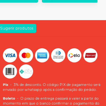
HEX. 0.9 + 1 chave conexão
contra ângulo média HEX. 1.2 + 1
chave conexão contra ângulo
QUAD. 1.3 + 1 chave conexão
mini pilar cônico H 6 + 1 chave
conexão catraca O'ring + 1
medidor gengival CMH Slim + 1
Sugerir produtos
medidor gengival HE + 1
medidor gengival HE Slim + 1
medidor gengival HIM + 1
medidor gengival CMI + 1
medidor gengival HIL + 1
medidor gengival HIS + 1
montador flexcone curto + 1
montador mini flexcone curto +
1 torquímetro protética e 1
estojo.
Pix
-
3% de desconto. O código PIX de pagamento será
enviado por whatsapp após a confirmação do pedido.
Boleto
-
O prazo de entrega passará a valer a partir do
momento em que o banco confirmar o pagamento do