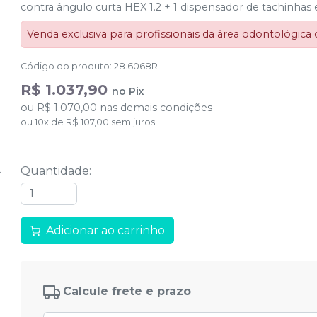
contra ângulo curta HEX 1.2 + 1 dispensador de tachinhas e
Venda exclusiva para profissionais da área odontológica
Código do produto
:
28.6068R
R$ 1.037,90
no
Pix
ou
R$ 1.070,00
nas demais condições
ou
10
x
de
R$ 107,00
sem juros
Quantidade
:
Adicionar ao carrinho
Calcule frete e prazo