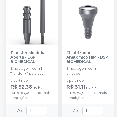
Transfer Moldeira
Cicatrizador
Aberta
-
DSP
Anatômico HIM
-
DSP
BIOMEDICAL
BIOMEDICAL
Embalagem com 1
Embalagem com 1
Transfer + 1 parafuso.
unidade.
a partir de
:
a partir de
:
R$ 52,38
R$ 61,11
no
Pix
no
Pix
ou
R$ 54,00
nas demais
ou
R$ 63,00
nas demais
condições
condições
Qtd
:
Qtd
: