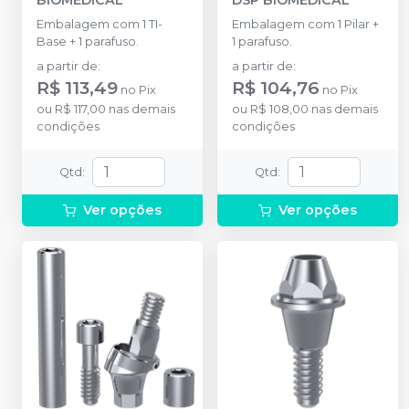
BIOMEDICAL
DSP BIOMEDICAL
Embalagem com 1 TI-
Embalagem com 1 Pilar +
Base + 1 parafuso.
1 parafuso.
a partir de
:
a partir de
:
R$ 113,49
R$ 104,76
no
Pix
no
Pix
ou
R$ 117,00
nas demais
ou
R$ 108,00
nas demais
condições
condições
Qtd
:
Qtd
:
Ver opções
Ver opções