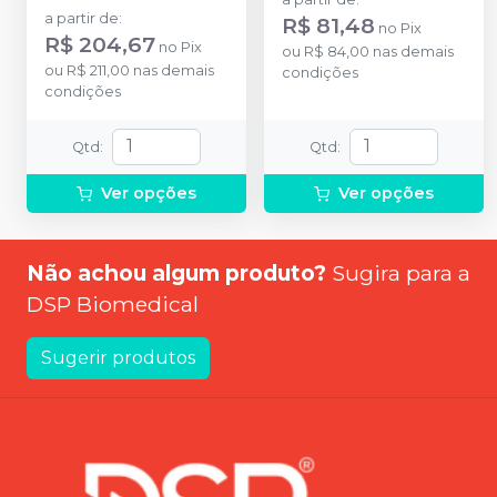
a partir de
:
R$ 81,48
no
Pix
R$ 204,67
no
Pix
ou
R$ 84,00
nas demais
ou
R$ 211,00
nas demais
condições
condições
Qtd
:
Qtd
:
Ver opções
Ver opções
Não achou algum produto?
Sugira para a
DSP Biomedical
Sugerir produtos