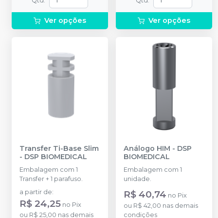
Qtd
:
Qtd
:
Ver opções
Ver opções
Transfer Ti-Base Slim
Análogo HIM
-
DSP
-
DSP BIOMEDICAL
BIOMEDICAL
Embalagem com 1
Embalagem com 1
Transfer + 1 parafuso.
unidade.
a partir de
:
R$ 40,74
no
Pix
R$ 24,25
no
Pix
ou
R$ 42,00
nas demais
ou
R$ 25,00
nas demais
condições