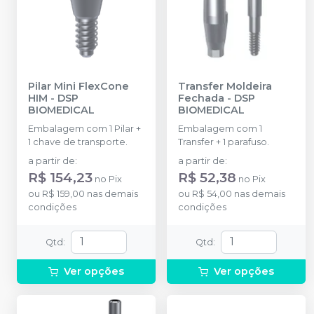
Pilar Mini FlexCone
Transfer Moldeira
HIM
-
DSP
Fechada
-
DSP
BIOMEDICAL
BIOMEDICAL
Embalagem com 1 Pilar +
Embalagem com 1
1 chave de transporte.
Transfer + 1 parafuso.
a partir de
:
a partir de
:
R$ 154,23
R$ 52,38
no
Pix
no
Pix
ou
R$ 159,00
nas demais
ou
R$ 54,00
nas demais
condições
condições
Qtd
:
Qtd
:
Ver opções
Ver opções