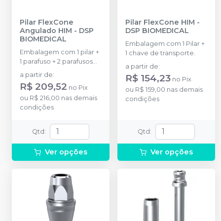
Pilar FlexCone
Pilar FlexCone HIM
-
Angulado HIM
-
DSP
DSP BIOMEDICAL
BIOMEDICAL
Embalagem com 1 Pilar +
Embalagem com 1 pilar +
1 chave de transporte.
1 parafuso + 2 parafusos
a partir de
:
para componentes
a partir de
:
R$ 154,23
no
Pix
protéticos.
R$ 209,52
no
Pix
ou
R$ 159,00
nas demais
ou
R$ 216,00
nas demais
condições
condições
Qtd
:
Qtd
:
Ver opções
Ver opções