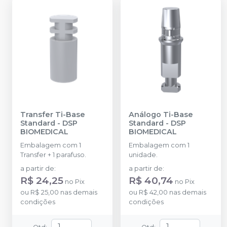
Transfer Ti-Base
Análogo Ti-Base
Standard
-
DSP
Standard
-
DSP
BIOMEDICAL
BIOMEDICAL
Embalagem com 1
Embalagem com 1
Transfer + 1 parafuso.
unidade.
a partir de
:
a partir de
:
R$ 24,25
R$ 40,74
no
Pix
no
Pix
ou
R$ 25,00
nas demais
ou
R$ 42,00
nas demais
condições
condições