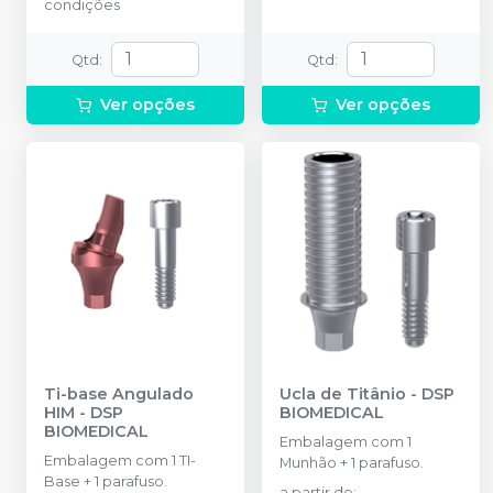
condições
Qtd
:
Qtd
:
Ver opções
Ver opções
Ti-base Angulado
Ucla de Titânio
-
DSP
HIM
-
DSP
BIOMEDICAL
BIOMEDICAL
Embalagem com 1
Embalagem com 1 TI-
Munhão + 1 parafuso.
Base + 1 parafuso.
a partir de
: