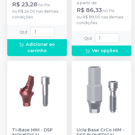
R$ 23,28
a partir de
:
no
Pix
R$ 86,33
no
Pix
ou
R$ 24,00
nas demais
condições
ou
R$ 89,00
nas demais
condições
Qtd
:
Qtd
:
Adicionar ao
carrinho
Ver opções
Ti-Base HIM
-
DSP
Ucla Base CrCo HIM
-