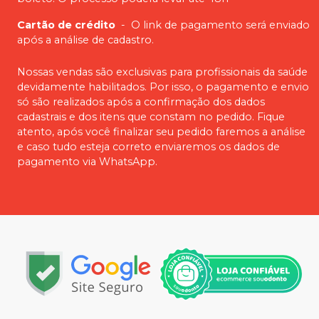
Cartão de crédito
-
O link de pagamento será enviado
após a análise de cadastro.
Nossas vendas são exclusivas para profissionais da saúde
devidamente habilitados. Por isso, o pagamento e envio
só são realizados após a confirmação dos dados
cadastrais e dos itens que constam no pedido. Fique
atento, após você finalizar seu pedido faremos a análise
e caso tudo esteja correto enviaremos os dados de
pagamento via WhatsApp.