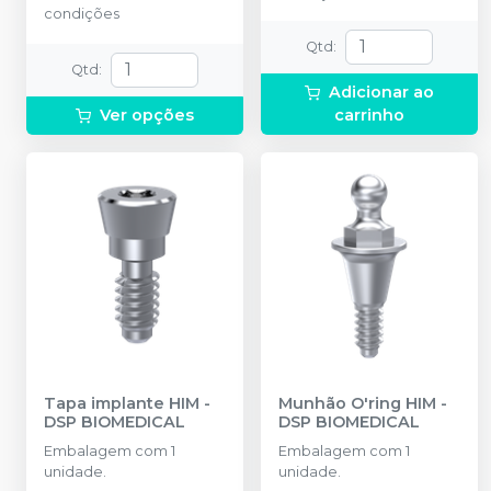
condições
Qtd
:
Qtd
:
Adicionar ao
Ver opções
carrinho
Tapa implante HIM
-
Munhão O'ring HIM
-
DSP BIOMEDICAL
DSP BIOMEDICAL
Embalagem com 1
Embalagem com 1
unidade.
unidade.