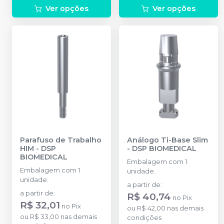
Ver opções
Ver opções
Parafuso de Trabalho
Análogo Ti-Base Slim
HIM
-
DSP
-
DSP BIOMEDICAL
BIOMEDICAL
Embalagem com 1
Embalagem com 1
unidade.
unidade.
a partir de
:
a partir de
:
R$ 40,74
no
Pix
R$ 32,01
no
Pix
ou
R$ 42,00
nas demais
ou
R$ 33,00
nas demais
condições